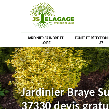
JARDINIER 37 INDRE-ET-
TONTE ET RÉFECTION
LOIRE
37
Jardinier Braye S
37330 devis gratu