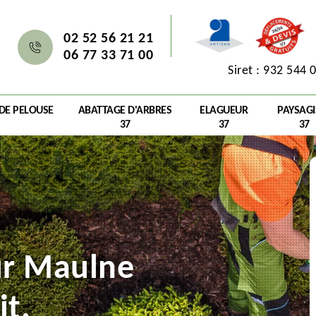
02 52 56 21 21
06 77 33 71 00
Siret : 932 544 
 DE PELOUSE
ABATTAGE D'ARBRES
ELAGUEUR
PAYSAGI
37
37
37
ur Maulne
it.