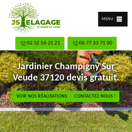
MENU
02 52 56 21 21
06 77 33 71 00
Jardinier Champigny Sur
Veude 37120 devis gratuit.
VOIR NOS RÉALISATIONS
CONTACTEZ-NOUS !