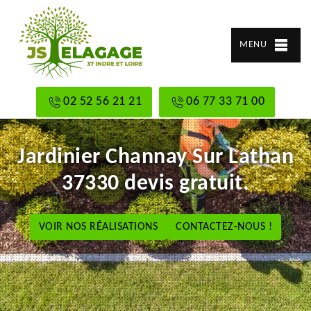
MENU
02 52 56 21 21
06 77 33 71 00
Jardinier Channay Sur Lathan
37330 devis gratuit.
VOIR NOS RÉALISATIONS
CONTACTEZ-NOUS !