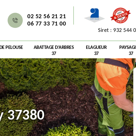
02 52 56 21 21
06 77 33 71 00
Siret : 932 544 
 DE PELOUSE
ABATTAGE D'ARBRES
ELAGUEUR
PAYSAGI
37
37
37
y 37380