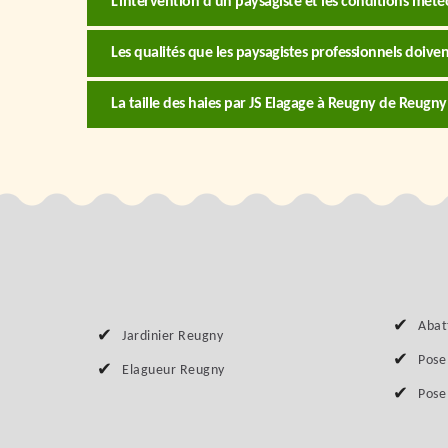
L'intervention d'un paysagiste et les conditions mété
Les qualités que les paysagistes professionnels doiven
La taille des haies par JS Elagage à Reugny de Reugny
Abat
Jardinier Reugny
Pose
Elagueur Reugny
Pose