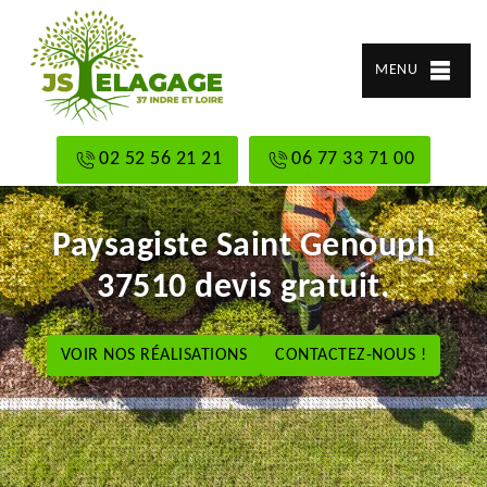
MENU
02 52 56 21 21
06 77 33 71 00
Paysagiste Saint Genouph
37510 devis gratuit.
VOIR NOS RÉALISATIONS
CONTACTEZ-NOUS !