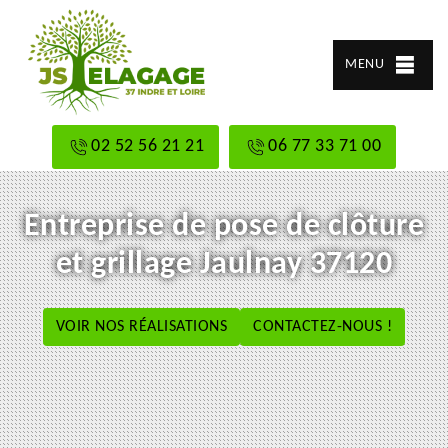
MENU
02 52 56 21 21
06 77 33 71 00
Entreprise de pose de clôture
et grillage Jaulnay 37120
VOIR NOS RÉALISATIONS
CONTACTEZ-NOUS !