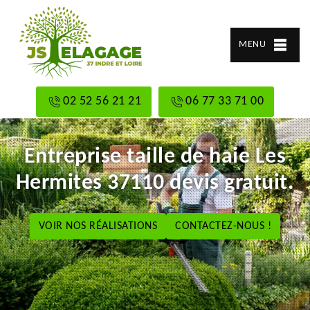
MENU
02 52 56 21 21
06 77 33 71 00
Entreprise taille de haie Les
Hermites 37110 devis gratuit.
VOIR NOS RÉALISATIONS
CONTACTEZ-NOUS !